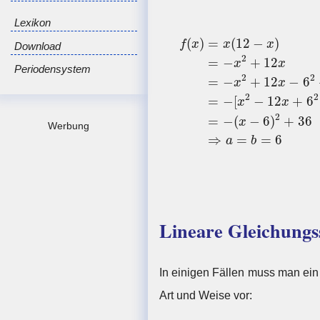
Lexikon
f
(
x
)
=
x
(
12
−
x
)
=
−
x
2
+
12
x
=
(
)
=
(
12
−
)
f
x
x
x
Download
2
=
−
+
12
x
x
Periodensystem
2
2
=
−
+
12
−
6
x
x
2
2
=
−
[
−
12
+
6
x
x
2
=
−
(
−
6
)
+
36
x
Werbung
⇒
=
=
6
a
b
Lineare Gleichungs
In einigen Fällen muss man ein
Art und Weise vor: