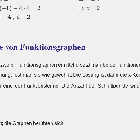
(
−
1
)
−
4
⋅
4
=
2
⇒
=
2
c
=
4
,
=
2
c
 von Funktionsgraphen
zweier Funktionsgraphen ermitteln, setzt man beide Funktionen 
hung, löst man sie wie gewohnt. Die Lösung ist dann die x-Koor
 eine der Funktionsterme. Die Anzahl der Schnittpunkte wird
; die Graphen berühren sich