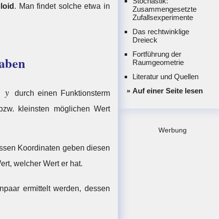
Stochastik:
loid
. Man findet solche etwa in
Zusammengesetzte
Zufallsexperimente
Das rechtwinklige
Dreieck
Fortführung der
gaben
Raumgeometrie
Literatur und Quellen
y
Auf einer Seite lesen
d
durch einen Funktionsterm
bzw. kleinsten möglichen Wert
Werbung
essen Koordinaten geben diesen
rt, welcher Wert er hat.
paar ermittelt werden, dessen