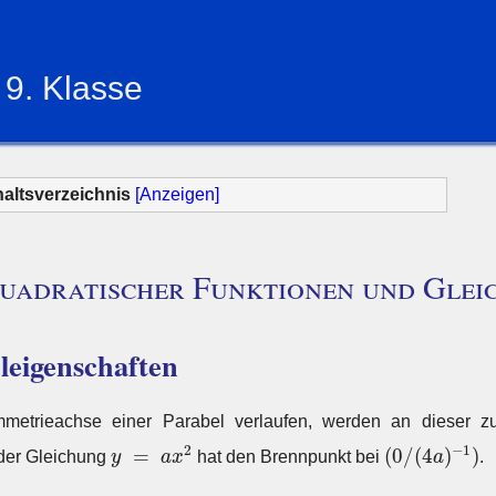
9. Klasse
haltsverzeichnis
[Anzeigen]
adratischer Funktionen und Glei
leigenschaften
ymmetrieachse einer Parabel verlaufen, werden an dieser zu
y
=
a
x
2
(
0
/
(
4
a
)
−
1
)
2
−
1
=
(
0
/
(
4
)
)
 der Gleichung
y
a
x
hat den Brennpunkt bei
a
.