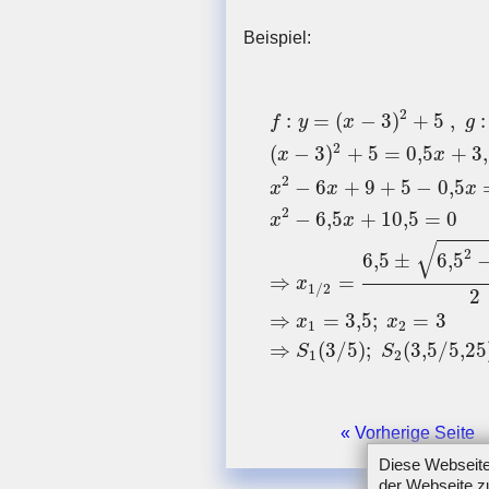
Beispiel:
f
:
y
=
(
x
−
3
)
2
+
5
,
g
:
y
=
0
,
5
x
+
2
:
=
(
−
3
)
+
5
,
:
f
y
x
g
2
(
−
3
)
+
5
=
0
,
5
+
3
,
x
x
2
−
6
+
9
+
5
−
0
,
5
x
x
x
2
−
6
,
5
+
10
,
5
=
0
x
x
√
2
6
,
5
±
6
,
5
⇒
=
x
1
/
2
2
⇒
=
3
,
5
;
=
3
x
x
1
2
⇒
(
3
/
5
)
;
(
3
,
5
/
5
,
25
S
S
1
2
« Vorherige Seite
Diese Webseite
der Webseite zu