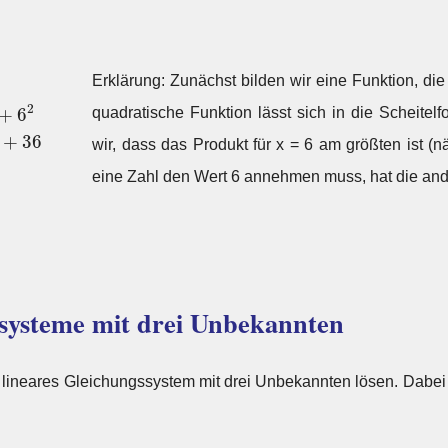
−
x
2
+
12
x
−
6
2
+
6
2
=
−
[
x
2
−
12
x
+
6
2
+
36
=
−
(
x
−
6
)
2
+
36
⇒
a
=
Erklärung: Zunächst bilden wir eine Funktion, die
2
+
6
quadratische Funktion lässt sich in die Scheitel
+
36
wir, dass das Produkt für x = 6 am größten ist (
eine Zahl den Wert 6 annehmen muss, hat die ande
systeme mit drei Unbekannten
 lineares Gleichungssystem mit drei Unbekannten lösen. Dabei