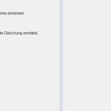
ms eliminiert.
e Gleichung ermittelt.
−
4
b
=
5
⇒
I'
:
−
5
a
−
b
=
1
II' in III
:
4
a
−
2
b
+
2
−
16
a
−
4
b
=
−
10
⇒
III'