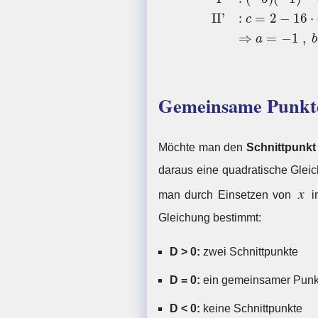
II'
:
=
2
−
16
⋅
c
⇒
=
−
1
,
a
b
Gemeinsame Punkte
Möchte man den
Schnittpunkt
daraus eine quadratische Gleic
x
man durch Einsetzen von
in
Gleichung bestimmt:
D > 0:
zwei Schnittpunkte
D = 0:
ein gemeinsamer Punkt
D < 0:
keine Schnittpunkte