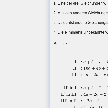
Eine der drei Gleichungen wi
Aus den anderen Gleichungen
Das entstandene Gleichungss
Die eliminierte Unbekannte wi
Beispiel:
I
:
a
+
b
+
c
=
5
II
:
16
a
+
4
b
+
c
=
I
:
+
+
=
a
b
c
II
:
16
+
4
+
a
b
III
:
4
−
2
+
a
b
c
II' in I
:
+
+
2
−
a
b
II' in III
:
4
−
2
+
2
a
b
III' in I'
:
−
2
−
−
(
a
b
I'
:
(
−
5
)
(
−
1
)
−