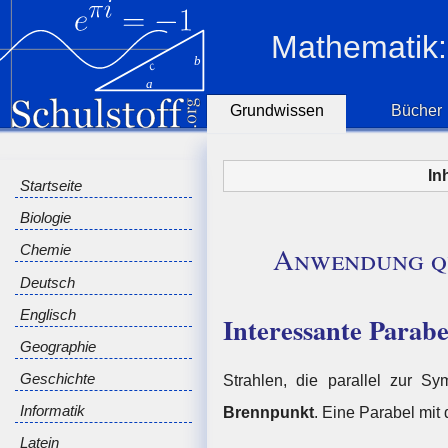
Mathematik:
Grundwissen
Bücher
In
Startseite
Biologie
Anwendung qu
Chemie
Deutsch
Englisch
Interessante Parabe
Geographie
Geschichte
Strahlen, die parallel zur S
Informatik
Brennpunkt
. Eine Parabel mit
Latein