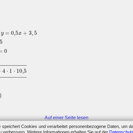
3
,
5
(
x
−
3
)
2
+
5
=
0
,
5
x
+
3
,
5
x
2
−
6
x
+
9
+
5
−
0
,
5
x
=
0
x
2
−
6
,
5
x
+
1
=
0
,
5
+
3
,
5
y
x
5
=
0
−
4
⋅
1
⋅
10
,
5
)
Auf einer Seite lesen
 speichert Cookies und verarbeitet personenbezogene Daten, um d
 verbessern. Weitere Informationen erhalten Sie auf der
Datenschutz