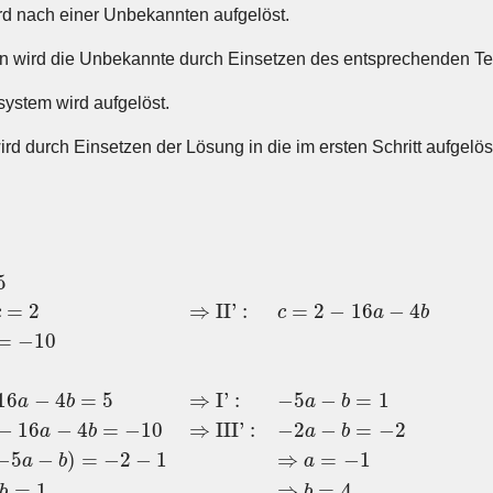
rd nach einer Unbekannten aufgelöst.
 wird die Unbekannte durch Einsetzen des entsprechenden Ter
ystem wird aufgelöst.
rd durch Einsetzen der Lösung in die im ersten Schritt aufgelöst
2
⇒
II'
:
c
=
2
−
16
a
−
4
b
III
:
4
a
−
2
b
+
c
=
−
10
II' in I
:
a
+
b
+
2
−
16
a
5
=
2
⇒
II'
:
=
2
−
16
−
4
c
c
a
b
=
−
10
16
−
4
=
5
⇒
I'
:
−
5
−
=
1
a
b
a
b
−
16
−
4
=
−
10
⇒
III'
:
−
2
−
=
−
2
a
b
a
b
−
5
−
)
=
−
2
−
1
⇒
=
−
1
a
b
a
=
1
⇒
=
4
b
b