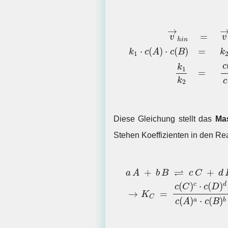
v
→
h
i
n
=
v
→
rück
k
1
⋅
c
(
A
)
⋅
→
=
v
v
h
i
n
⋅
(
)
⋅
(
)
=
k
c
A
c
B
k
1
c
k
1
=
k
c
2
Diese Gleichung stellt das
Ma
Stehen Koeffizienten in den R
⇌
+
+
a
A
b
B
c
C
d
(
)
⋅
(
)
c
d
c
C
c
D
→
=
K
C
(
)
⋅
(
)
a
b
c
A
c
B