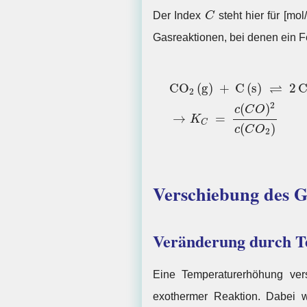
C
Der Index
C
steht hier für [mol
Gasreaktionen, bei denen ein Fe
⇌
C
O
(
g
)
+
C
(
s
)
2
2
2
(
)
c
C
O
→
=
K
C
(
)
c
C
O
2
Verschiebung des G
Veränderung durch 
Eine Temperaturerhöhung vers
exothermer Reaktion. Dabei w