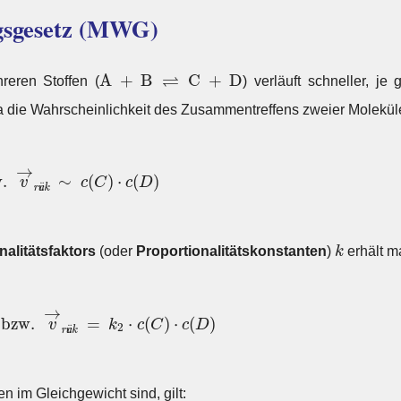
gsgesetz (MWG)
A
+
B
⇌
C
+
D
⇌
A
+
B
C
+
D
eren Stoffen (
) verläuft schneller, je
 die Wahrscheinlichkeit des Zusammentreffens zweier Moleküle
.
v
→
rück
∼
c
(
C
)
⋅
c
(
D
)
→
. 
∼
(
)
⋅
(
)
v
c
C
c
D
ü
r
ck
k
nalitätsfaktors
(oder
Proportionalitätskonstanten
)
k
erhält m
bzw.
v
→
rück
=
k
2
⋅
c
(
C
)
⋅
c
(
D
)
→
 bzw. 
=
⋅
(
)
⋅
(
)
v
k
c
C
c
D
2
ü
r
ck
 im Gleichgewicht sind, gilt: