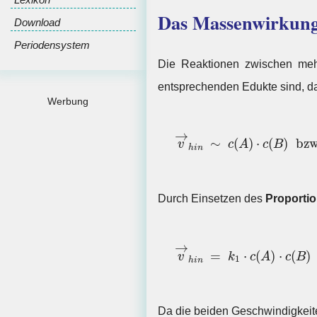
Das Massenwirkun
Download
Periodensystem
Die Reaktionen zwischen mehr
entsprechenden Edukte sind, da
Werbung
v
→
h
i
n
∼
c
(
A
)
⋅
c
(
B
)
bzw
→
∼
(
)
⋅
(
)
 bzw
v
c
A
c
B
h
i
n
Durch Einsetzen des
Proportio
v
→
h
i
n
=
k
1
⋅
c
(
A
)
⋅
c
(
B
)
→
=
⋅
(
)
⋅
(
)
v
k
c
A
c
B
1
h
i
n
Da die beiden Geschwindigkeiten