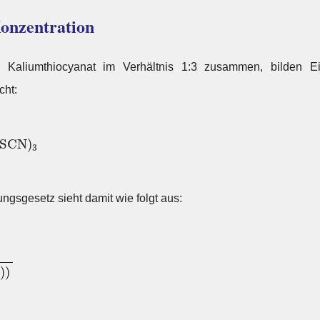
onzentration
nd Kaliumthiocyanat im Verhältnis 1:3 zusammen, bilden Eis
cht:
C
N
)
3
S
C
N
)
3
sgesetz sieht damit wie folgt aus:
⋅
c
(
S
C
N
−
)
)
)
)