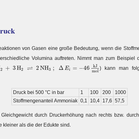
Druck
eaktionen von Gasen eine große Bedeutung, wenn die Stoffm
erschiedliche Volumina auftreten. Nimmt man zum Beispiel d
N
2
+
3
H
2
⇌
2
N
H
3
;
Δ
E
i
=
−
46
k
J
m
o
l
k
J
⇌
N
+
3
H
2
N
H
;
Δ
=
−
46
E
) kann man folg
2
2
3
i
m
o
l
Druck bei 500 °C in bar
1
100
200
1000
Stoffmengenanteil Ammoniak
0,1
10,4
17,6
57,5
 Gleichgewicht durch Druckerhöhung nach rechts bzw. durch
kleiner als die der Edukte sind.