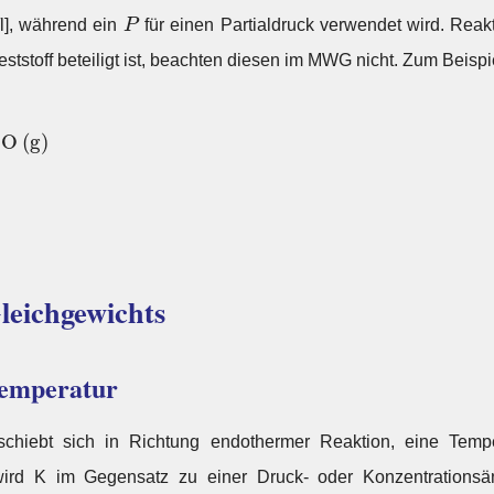
P
/l], während ein
P
für einen Partialdruck verwendet wird. Reak
ststoff beteiligt ist, beachten diesen im MWG nicht. Zum Beispi
C
O
2
(
g
)
+
C
(
s
)
⇌
2
C
O
(
g
)
→
K
C
=
c
(
C
O
)
2
c
(
C
O
2
)
C
O
(
g
)
leichgewichts
Temperatur
chiebt sich in Richtung endothermer Reaktion, eine Tempe
ird K im Gegensatz zu einer Druck- oder Konzentrationsän