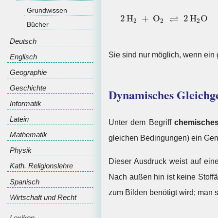
Grundwissen
2
H
2
+
O
2
⇌
2
H
2
O
⇌
2
H
+
O
2
H
O
2
2
2
Bücher
Deutsch
Sie sind nur möglich, wenn ein g
Englisch
Geographie
Geschichte
Dynamisches Gleichg
Informatik
Latein
Unter dem Begriff
chemisches
Mathematik
gleichen Bedingungen) ein Gem
Physik
Dieser Ausdruck weist auf eine
Kath. Religionslehre
Nach außen hin ist keine Stoffä
Spanisch
zum Bilden benötigt wird; man 
Wirtschaft und Recht
Lexikon