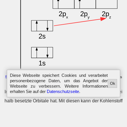
Elektronenkonfiguration des Kohlenstoff in der
Pauling-
Diese Webseite speichert Cookies und verarbeitet
Schreibweise
der rote Pfeil zeigt die Anregung des Elektrons
personenbezogene Daten, um das Angebot der
an.
Ok
Webseite zu verbessern. Weitere Informationen
erhalten Sie auf der
Datenschutzseite
.
In der Darstellung erkennt man, dass der Kohlenstoff zwei
halb besetzte Orbitale hat. Mit diesen kann der Kohlenstoff
kovalente Bindungen ausbilden. Betrachtet man jedoch
Moleküle wie Methan (siehe rechts), erkennt man, dass ein