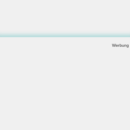
Englisch
Geographie
Geschichte
Informatik
Latein
Werbung
Mathematik
Physik
Kath. Religionslehre
Spanisch
Wirtschaft und Recht
Lexikon
Download
Periodensystem