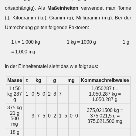
ortsabhängig). Als
Maßeinheiten
verwendet man Tonne
(t), Kilogramm (kg), Gramm (g), Milligramm (mg). Bei der
Umrechnung gelten folgende Faktoren:
1 t = 1.000 kg
1 kg = 1000 g
1 g
= 1.000 mg
In der Einheitentafel sieht das wie folgt aus:
Masse
t
kg
g
mg
Kommaschreibweise
1 t 50
1,050287 t =
kg 287
1
0
5
0
2
8
7
1.050,287 kg =
g
1.050.287 g
375 kg
375,021500 kg =
21 g
3
7
5
0
2
1
5
0
0
375.021,5 g =
500
375.021.500 mg
mg
18 g