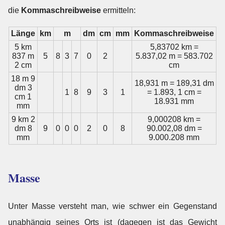
die
Kommaschreibweise
ermitteln:
Länge
km
m
dm
cm
mm
Kommaschreibweise
5 km
5,83702 km =
837 m
5
8
3
7
0
2
5.837,02 m = 583.702
2 cm
cm
18 m 9
18,931 m = 189,31 dm
dm 3
1
8
9
3
1
= 1.893, 1 cm =
cm 1
18.931 mm
mm
9 km 2
9,000208 km =
dm 8
9
0
0
0
2
0
8
90.002,08 dm =
mm
9.000.208 mm
Masse
Unter Masse versteht man, wie schwer ein Gegenstand
unabhängig seines Orts ist (dagegen ist das Gewicht