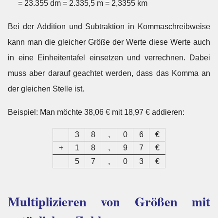
= 23.355 dm = 2.335,5 m = 2,3355 km
Bei der Addition und Subtraktion in Kommaschreibweise
kann man die gleicher Größe der Werte diese Werte auch
in eine Einheitentafel einsetzen und verrechnen. Dabei
muss aber darauf geachtet werden, dass das Komma an
der gleichen Stelle ist.
Beispiel: Man möchte 38,06 € mit 18,97 € addieren:
3
8
,
0
6
€
+
1
8
,
9
7
€
5
7
,
0
3
€
Multiplizieren von Größen mit