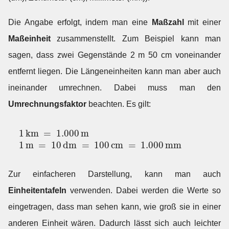
Die Angabe erfolgt, indem man eine
Maßzahl
mit einer
Maßeinheit
zusammenstellt. Zum Beispiel kann man
sagen, dass zwei Gegenstände 2 m 50 cm voneinander
entfernt liegen. Die Längeneinheiten kann man aber auch
ineinander umrechnen. Dabei muss man den
Umrechnungsfaktor
beachten. Es gilt:
1
k
m
=
1.000
m
1
m
=
10
d
m
=
100
c
m
=
1.000
m
m
1
k
m
=
1.000
m
1
m
=
10
d
m
=
100
c
m
=
1.000
m
m
Zur einfacheren Darstellung, kann man auch
Einheitentafeln
verwenden. Dabei werden die Werte so
eingetragen, dass man sehen kann, wie groß sie in einer
anderen Einheit wären. Dadurch lässt sich auch leichter