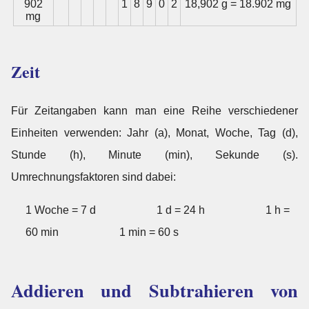
902
1
8
9
0
2
18,902 g = 18.902 mg
mg
Zeit
Für Zeitangaben kann man eine Reihe verschiedener
Einheiten verwenden: Jahr (a), Monat, Woche, Tag (d),
Stunde (h), Minute (min), Sekunde (s).
Umrechnungsfaktoren sind dabei:
1 Woche = 7 d
1 d = 24 h
1 h =
60 min
1 min = 60 s
Addieren und Subtrahieren von