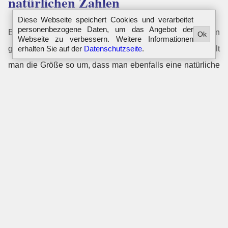
natürlichen Zahlen
Diese Webseite speichert Cookies und verarbeitet
personenbezogene Daten, um das Angebot der
Beim Multiplizieren von Größen mit natürlichen Zahlen
Ok
Webseite zu verbessern. Weitere Informationen
geht man nach folgendem Muster vor: Zunächst wandelt
erhalten Sie auf der
Datenschutzseite
.
man die Größe so um, dass man ebenfalls eine natürliche
Zahl erhält. Diese kann man nun mit der anderen Zahl
multiplizieren. Das Ergebnis wandelt man anschließend
wieder um:
2,38 € · 5 = 238 ct · 5 = 1190 ct = 11,90 €
Ist die natürliche Zahl eine Stufenzahl kann man es sich
auch einfacher machen: In diesem Fall verschiebt man
einfach das Komma der Größe um die Anzahl der Nullen
des Faktors: